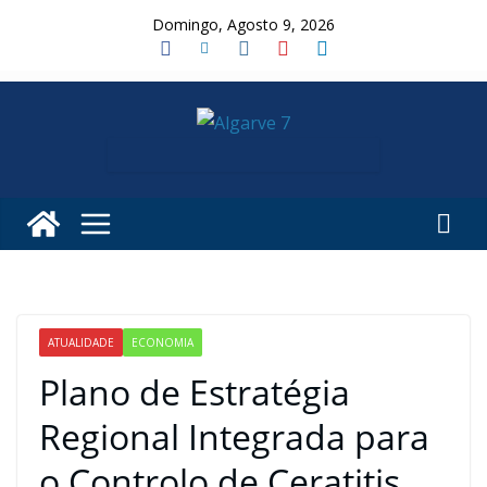
Skip
Domingo, Agosto 9, 2026
to
content
ATUALIDADE
ECONOMIA
Plano de Estratégia
Regional Integrada para
o Controlo de Ceratitis