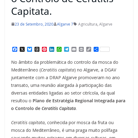
Capitata.
23 de Setembro, 2020
Algarve 7
Agricultura
,
Algarve
F
X
B
T
P
L
W
T
E
P
C
S
a
l
h
i
i
h
e
m
r
o
h
c
u
r
n
n
a
l
a
i
p
a
No âmbito da problemática do controlo da mosca do
e
e
e
t
k
t
e
i
n
y
r
b
s
a
e
e
s
g
l
t
L
e
Mediterrâneo (
Ceratitis capitata
) no Algarve, a DGAV
o
k
d
r
d
A
r
i
juntamente com a DRAP Algarve promoveram no ano
o
y
s
e
I
p
a
n
k
s
n
p
m
k
transato, uma reunião alargada à participação das
t
diversas entidades ligadas ao setor citrícola, da qual
resultou o
Plano de Estratégia Regional Integrada para
o Controlo de
Ceratitis Capitata
.
Ceratitis capitata
, conhecida por mosca da fruta ou
mosca do Mediterrâneo, é uma praga muito polífaga
causando muitos estragos em diversas culturas, em