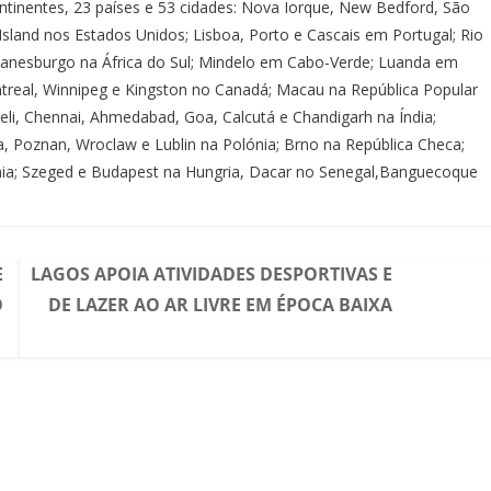
ntinentes, 23 países e 53 cidades: Nova Iorque, New Bedford, São
Island nos Estados Unidos; Lisboa, Porto e Cascais em Portugal; Rio
; Joanesburgo na África do Sul; Mindelo em Cabo-Verde; Luanda em
treal, Winnipeg e Kingston no Canadá; Macau na República Popular
eli, Chennai, Ahmedabad, Goa, Calcutá e Chandigarh na Índia;
 Poznan, Wroclaw e Lublin na Polónia; Brno na República Checa;
nia; Szeged e Budapest na Hungria, Dacar no Senegal,Banguecoque
E
LAGOS APOIA ATIVIDADES DESPORTIVAS E
O
DE LAZER AO AR LIVRE EM ÉPOCA BAIXA