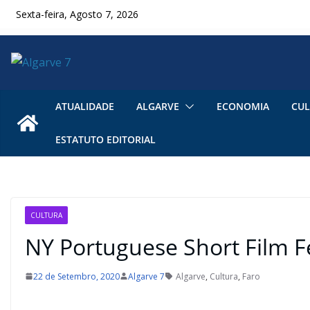
Skip
Sexta-feira, Agosto 7, 2026
to
content
ATUALIDADE
ALGARVE
ECONOMIA
CUL
ESTATUTO EDITORIAL
CULTURA
NY Portuguese Short Film Fe
22 de Setembro, 2020
Algarve 7
Algarve
,
Cultura
,
Faro