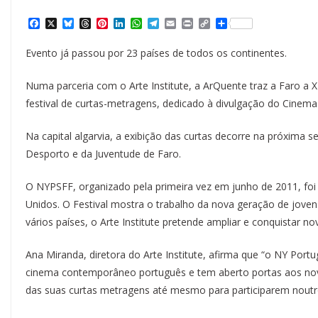
F
X
B
T
P
L
W
T
E
P
C
S
a
l
h
i
i
h
e
m
r
o
h
c
u
r
n
n
a
l
a
i
p
a
Evento já passou por 23 países de todos os continentes.
e
e
e
t
k
t
e
i
n
y
r
b
s
a
e
e
s
g
l
t
L
e
o
k
d
r
d
A
r
i
Numa parceria com o Arte Institute, a ArQuente traz a Faro a 
o
y
s
e
I
p
a
n
k
s
n
p
m
k
festival de curtas-metragens, dedicado à divulgação do Cine
t
Na capital algarvia, a exibição das curtas decorre na próxima s
Desporto e da Juventude de Faro.
O NYPSFF, organizado pela primeira vez em junho de 2011, foi
Unidos. O Festival mostra o trabalho da nova geração de joven
vários países, o Arte Institute pretende ampliar e conquistar
Ana Miranda, diretora do Arte Institute, afirma que “o NY Por
cinema contemporâneo português e tem aberto portas aos nov
das suas curtas metragens até mesmo para participarem noutros