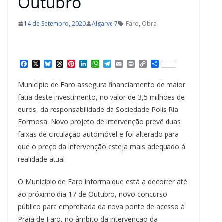
Outubro
14 de Setembro, 2020
Algarve 7
Faro
,
Obra
F
X
B
T
P
L
W
T
E
P
C
S
a
l
h
i
i
h
e
m
r
o
h
c
u
r
n
n
a
l
a
i
p
a
Município de Faro assegura financiamento de maior
e
e
e
t
k
t
e
i
n
y
r
b
s
a
e
e
s
g
l
t
L
e
fatia deste investimento, no valor de 3,5 milhões de
o
k
d
r
d
A
r
i
euros, da responsabilidade da Sociedade Polis Ria
o
y
s
e
I
p
a
n
k
s
n
p
m
k
Formosa. Novo projeto de intervenção prevê duas
t
faixas de circulação automóvel e foi alterado para
que o preço da intervenção esteja mais adequado à
realidade atual
O Município de Faro informa que está a decorrer até
ao próximo dia 17 de Outubro, novo concurso
público para empreitada da nova ponte de acesso à
Praia de Faro, no âmbito da intervenção da