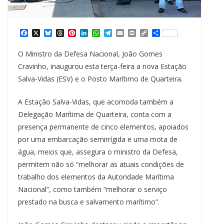
F
X
B
T
P
L
W
T
E
P
C
S
a
l
h
i
i
h
e
m
r
o
h
c
u
r
n
n
a
l
a
i
p
a
O Ministro da Defesa Nacional, João Gomes
e
e
e
t
k
t
e
i
n
y
r
b
s
a
e
e
s
g
l
t
L
e
Cravinho, inaugurou esta terça-feira a nova Estação
o
k
d
r
d
A
r
i
Salva-Vidas (ESV) e o Posto Marítimo de Quarteira.
o
y
s
e
I
p
a
n
k
s
n
p
m
k
t
A Estação Salva-Vidas, que acomoda também a
Delegação Marítima de Quarteira, conta com a
presença permanente de cinco elementos, apoiados
por uma embarcação semirrígida e uma mota de
água, meios que, assegura o ministro da Defesa,
permitem não só “melhorar as atuais condições de
trabalho dos elementos da Autoridade Marítima
Nacional”, como também “melhorar o serviço
prestado na busca e salvamento marítimo”.