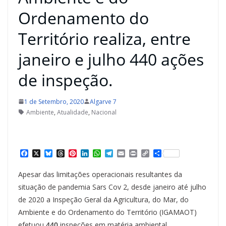
Ordenamento do
Território realiza, entre
janeiro e julho 440 ações
de inspeção.
1 de Setembro, 2020
Algarve 7
Ambiente
,
Atualidade
,
Nacional
F
X
B
T
P
L
W
T
E
P
C
S
a
l
h
i
i
h
e
m
r
o
h
c
u
r
n
n
a
l
a
i
p
a
Apesar das limitações operacionais resultantes da
e
e
e
t
k
t
e
i
n
y
r
b
s
a
e
e
s
g
l
t
L
e
situação de pandemia Sars Cov 2, desde janeiro até julho
o
k
d
r
d
A
r
i
de 2020 a Inspeção Geral da Agricultura, do Mar, do
o
y
s
e
I
p
a
n
k
s
n
p
m
k
Ambiente e do Ordenamento do Território (IGAMAOT)
t
efetuou
440
inspeções em matéria ambiental.