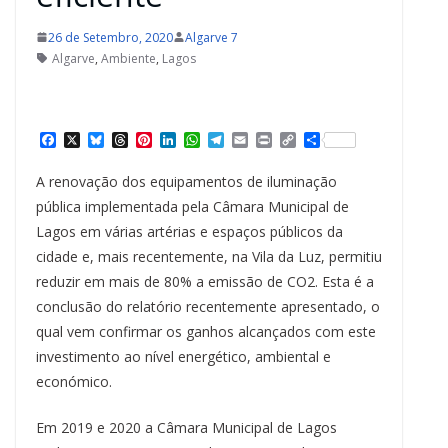
26 de Setembro, 2020
Algarve 7
Algarve
,
Ambiente
,
Lagos
F
X
B
T
P
L
W
T
E
P
C
S
a
l
h
i
i
h
e
m
r
o
h
c
u
r
n
n
a
l
a
i
p
a
A renovação dos equipamentos de iluminação
e
e
e
t
k
t
e
i
n
y
r
b
s
a
e
e
s
g
l
t
L
e
pública implementada pela Câmara Municipal de
o
k
d
r
d
A
r
i
Lagos em várias artérias e espaços públicos da
o
y
s
e
I
p
a
n
k
s
n
p
m
k
cidade e, mais recentemente, na Vila da Luz, permitiu
t
reduzir em mais de 80% a emissão de CO2. Esta é a
conclusão do relatório recentemente apresentado, o
qual vem confirmar os ganhos alcançados com este
investimento ao nível energético, ambiental e
económico.
Em 2019 e 2020 a Câmara Municipal de Lagos