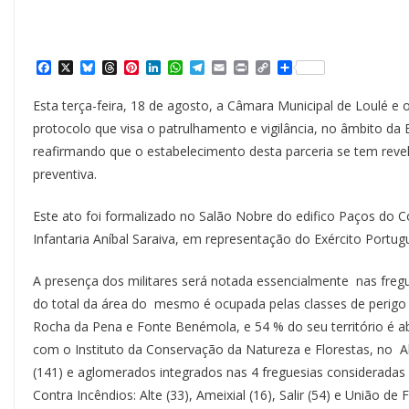
F
X
B
T
P
L
W
T
E
P
C
S
a
l
h
i
i
h
e
m
r
o
h
c
u
r
n
n
a
l
a
i
p
a
Esta terça-feira, 18 de agosto, a Câmara Municipal de Loulé e 
e
e
e
t
k
t
e
i
n
y
r
b
s
a
e
e
s
g
l
t
L
e
protocolo que visa o patrulhamento e vigilância, no âmbito da 
o
k
d
r
d
A
r
i
reafirmando que o estabelecimento desta parceria se tem reve
o
y
s
e
I
p
a
n
k
s
n
p
m
k
preventiva.
t
Este ato foi formalizado no Salão Nobre do edifico Paços do Con
Infantaria Aníbal Saraiva, em representação do Exército Portug
A presença dos militares será notada essencialmente nas freg
do total da área do mesmo é ocupada pelas classes de perigo f
Rocha da Pena e Fonte Benémola, e 54 % do seu território é a
com o Instituto da Conservação da Natureza e Florestas, no A
(141) e aglomerados integrados nas 4 freguesias consideradas
Contra Incêndios: Alte (33), Ameixial (16), Salir (54) e União de 