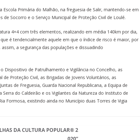
 na Escola Primária do Malhão, na freguesia de Salir, mantendo-se em
de Socorro e o Serviço Municipal de Proteção Civil de Loulé.
iatura 4×4 com três elementos, realizando em média 140km por dia,
to que é tendencialmente aquele em que o índice de risco é maior, por
o, assim, a segurança das populações e dissuadindo
o Dispositivo de Patrulhamento e Vigilância no Concelho, as
l de Proteção Civil, as Brigadas de Jovens Voluntários, as
Juntas de Freguesia, Guarda Nacional Republicana, a Equipa de
 Serra do Caldeirão e os Vigilantes da Natureza do Instituto de
a Formosa, existindo ainda no Município duas Torres de Vigia
VILHAS DA CULTURA POPULAR® 2
020”