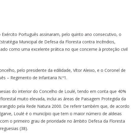
o Exército Português assinaram, pelo quinto ano consecutivo, o
Estratégia Municipal de Defesa da Floresta contra Incêndios,
lado como uma excelente prática no que concerne à proteção civil
celho, pelo presidente da edilidade, Vítor Aleixo, e o Coronel de
uês – Regimento de Infantaria N.º1.
uesias do interior do Concelho de Loulé, tendo em conta que 40%
lorestal muito elevada, inclui as áreas de Paisagem Protegida da
brangido pela Rede Natura 2000. De referir também que, de acordo
lgarve, Loulé é o município que tem o maior número de aldeias
 com o primeiro grau de prioridade no âmbito Defesa da Floresta
Freguesias (38).