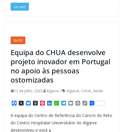
t
Ler mais
SAÚDE
Equipa do CHUA desenvolve
projeto inovador em Portugal
no apoio às pessoas
ostomizadas
13 de Julho, 2023
Algarve 7
Algarve
,
CHUA
,
Saúde
F
X
B
T
P
L
W
T
E
P
C
S
a
l
h
i
i
h
e
m
r
o
h
c
u
r
n
n
a
l
a
i
p
a
A equipa do Centro de Referência do Cancro do Reto
e
e
e
t
k
t
e
i
n
y
r
b
s
a
e
e
s
g
l
t
L
e
do Centro Hospitalar Universitário do Algarve
o
k
d
r
d
A
r
i
desenvolveu e está a
o
y
s
e
I
p
a
n