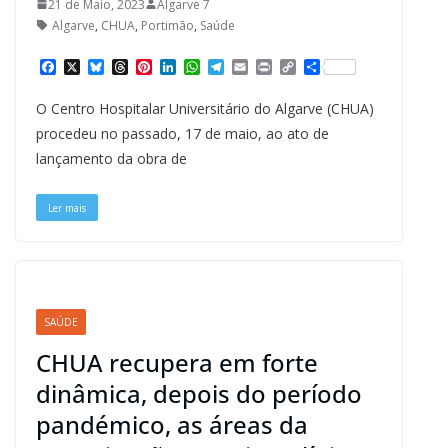
21 de Maio, 2023
Algarve 7
Algarve
,
CHUA
,
Portimão
,
Saúde
F
X
B
T
P
L
W
T
E
P
C
S
a
l
h
i
i
h
e
m
r
o
h
c
u
r
n
n
a
l
a
i
p
a
O Centro Hospitalar Universitário do Algarve (CHUA)
e
e
e
t
k
t
e
i
n
y
r
b
s
a
e
e
s
g
l
t
L
e
procedeu no passado, 17 de maio, ao ato de
o
k
d
r
d
A
r
i
lançamento da obra de
o
y
s
e
I
p
a
n
k
s
n
p
m
k
t
Ler mais
SAÚDE
CHUA recupera em forte
dinâmica, depois do período
pandémico, as áreas da