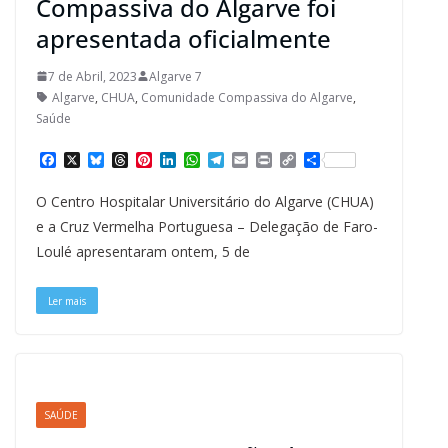
Compassiva do Algarve foi
apresentada oficialmente
7 de Abril, 2023
Algarve 7
Algarve
,
CHUA
,
Comunidade Compassiva do Algarve
,
Saúde
F
X
B
T
P
L
W
T
E
P
C
S
a
l
h
i
i
h
e
m
r
o
h
c
u
r
n
n
a
l
a
i
p
a
O Centro Hospitalar Universitário do Algarve (CHUA)
e
e
e
t
k
t
e
i
n
y
r
b
s
a
e
e
s
g
l
t
L
e
e a Cruz Vermelha Portuguesa – Delegação de Faro-
o
k
d
r
d
A
r
i
Loulé apresentaram ontem, 5 de
o
y
s
e
I
p
a
n
k
s
n
p
m
k
t
Ler mais
SAÚDE