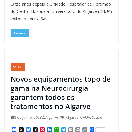
c
u
r
n
n
a
l
a
i
p
a
Onze anos depois a Unidade Hospitalar de Portimão
e
e
e
t
k
t
e
i
n
y
r
b
s
a
e
e
s
g
l
t
L
e
do Centro Hospitalar Universitário do Algarve (CHUA)
o
k
d
r
d
A
r
i
voltou a abrir a Sala
o
y
s
e
I
p
a
n
k
s
n
p
m
k
t
Ler mais
SAÚDE
Novos equipamentos topo de
gama na Neurocirurgia
garantem todos os
tratamentos no Algarve
8 de Junho, 2023
Algarve 7
Algarve
,
CHUA
,
Saúde
F
X
B
T
P
L
W
T
E
P
C
S