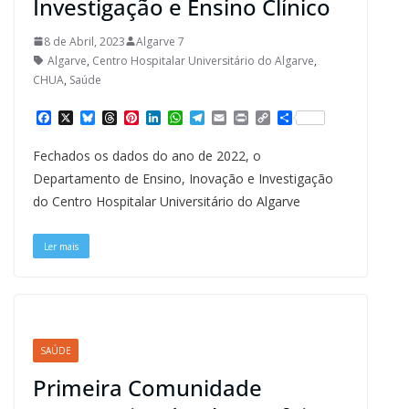
Investigação e Ensino Clínico
8 de Abril, 2023
Algarve 7
Algarve
,
Centro Hospitalar Universitário do Algarve
,
CHUA
,
Saúde
F
X
B
T
P
L
W
T
E
P
C
S
a
l
h
i
i
h
e
m
r
o
h
c
u
r
n
n
a
l
a
i
p
a
Fechados os dados do ano de 2022, o
e
e
e
t
k
t
e
i
n
y
r
b
s
a
e
e
s
g
l
t
L
e
Departamento de Ensino, Inovação e Investigação
o
k
d
r
d
A
r
i
do Centro Hospitalar Universitário do Algarve
o
y
s
e
I
p
a
n
k
s
n
p
m
k
t
Ler mais
SAÚDE
Primeira Comunidade