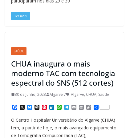
participaram nos dias 29 e 30
o
y
s
e
I
p
a
n
k
s
n
p
m
k
t
Ler mais
SAÚDE
CHUA inaugura o mais
moderno TAC com tecnologia
espectral do SNS (512 cortes)
30 de Junho, 2023
Algarve 7
Algarve
,
CHUA
,
Saúde
F
X
B
T
P
L
W
T
E
P
C
S
a
l
h
i
i
h
e
m
r
o
h
c
u
r
n
n
a
l
a
i
p
a
O Centro Hospitalar Universitário do Algarve (CHUA)
e
e
e
t
k
t
e
i
n
y
r
b
s
a
e
e
s
g
l
t
L
e
tem, a partir de hoje, o mais avançado equipamento
o
k
d
r
d
A
r
i
de Tomografia Computorizada (TAC),
o
y
s
e
I
p
a
n