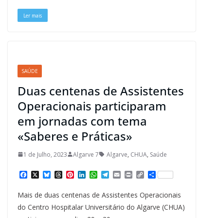
k
s
n
p
m
k
t
Ler mais
SAÚDE
Duas centenas de Assistentes
Operacionais participaram
em jornadas com tema
«Saberes e Práticas»
1 de Julho, 2023
Algarve 7
Algarve
,
CHUA
,
Saúde
F
X
B
T
P
L
W
T
E
P
C
S
a
l
h
i
i
h
e
m
r
o
h
c
u
r
n
n
a
l
a
i
p
a
Mais de duas centenas de Assistentes Operacionais
e
e
e
t
k
t
e
i
n
y
r
b
s
a
e
e
s
g
l
t
L
e
do Centro Hospitalar Universitário do Algarve (CHUA)
o
k
d
r
d
A
r
i