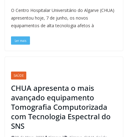
a
l
h
i
i
h
e
m
r
o
h
c
u
r
n
n
a
l
a
i
p
a
O Centro Hospitalar Universitário do Algarve (CHUA)
e
e
e
t
k
t
e
i
n
y
r
b
s
a
e
e
s
g
l
t
L
e
apresentou hoje, 7 de junho, os novos
o
k
d
r
d
A
r
i
equipamentos de alta tecnologia afetos à
o
y
s
e
I
p
a
n
k
s
n
p
m
k
t
Ler mais
SAÚDE
CHUA apresenta o mais
avançado equipamento
Tomografia Computorizada
com Tecnologia Espectral do
SNS