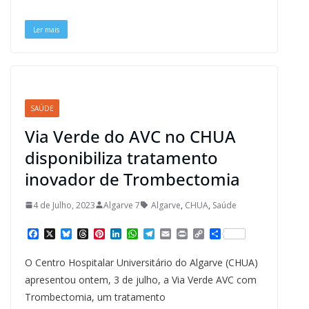
k
s
n
p
m
k
t
Ler mais
SAÚDE
Via Verde do AVC no CHUA
disponibiliza tratamento
inovador de Trombectomia
4 de Julho, 2023
Algarve 7
Algarve
,
CHUA
,
Saúde
F
X
B
T
P
L
W
T
E
P
C
S
a
l
h
i
i
h
e
m
r
o
h
c
u
r
n
n
a
l
a
i
p
a
O Centro Hospitalar Universitário do Algarve (CHUA)
e
e
e
t
k
t
e
i
n
y
r
b
s
a
e
e
s
g
l
t
L
e
apresentou ontem, 3 de julho, a Via Verde AVC com
o
k
d
r
d
A
r
i
Trombectomia, um tratamento
o
y
s
e
I
p
a
n