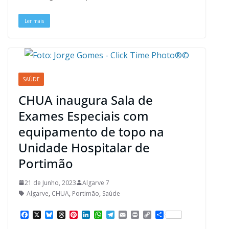
k
s
n
p
m
k
t
Ler mais
SAÚDE
CHUA inaugura Sala de
Exames Especiais com
equipamento de topo na
Unidade Hospitalar de
Portimão
21 de Junho, 2023
Algarve 7
Algarve
,
CHUA
,
Portimão
,
Saúde
F
X
B
T
P
L
W
T
E
P
C
S
a
l
h
i
i
h
e
m
r
o
h