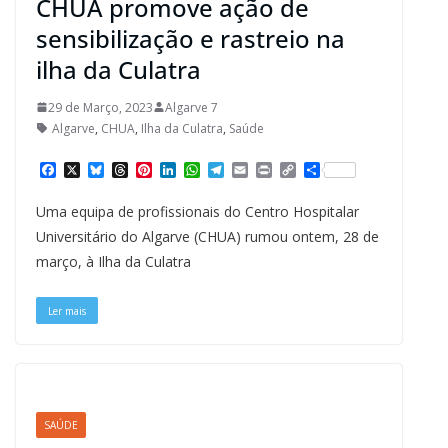
CHUA promove ação de
sensibilização e rastreio na
ilha da Culatra
29 de Março, 2023
Algarve 7
Algarve
,
CHUA
,
Ilha da Culatra
,
Saúde
F
X
B
T
P
L
W
T
E
P
C
S
a
l
h
i
i
h
e
m
r
o
h
c
u
r
n
n
a
l
a
i
p
a
Uma equipa de profissionais do Centro Hospitalar
e
e
e
t
k
t
e
i
n
y
r
b
s
a
e
e
s
g
l
t
L
e
Universitário do Algarve (CHUA) rumou ontem, 28 de
o
k
d
r
d
A
r
i
março, à Ilha da Culatra
o
y
s
e
I
p
a
n
k
s
n
p
m
k
t
Ler mais
SAÚDE