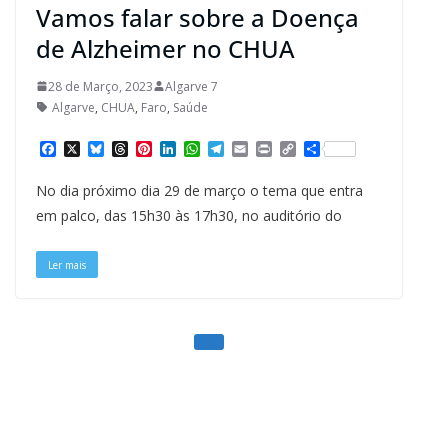
Vamos falar sobre a Doença
de Alzheimer no CHUA
28 de Março, 2023
Algarve 7
Algarve
,
CHUA
,
Faro
,
Saúde
F
X
B
T
P
L
W
T
E
P
C
S
a
l
h
i
i
h
e
m
r
o
h
c
u
r
n
n
a
l
a
i
p
a
No dia próximo dia 29 de março o tema que entra
e
e
e
t
k
t
e
i
n
y
r
b
s
a
e
e
s
g
l
t
L
e
em palco, das 15h30 às 17h30, no auditório do
o
k
d
r
d
A
r
i
o
y
s
e
I
p
a
n
k
s
n
p
m
k
Ler mais
t