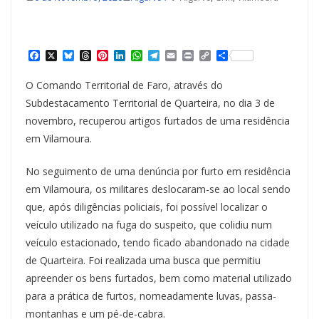
F
X
B
T
P
L
W
T
E
P
C
S
a
l
h
i
i
h
e
m
r
o
h
c
u
r
n
n
a
l
a
i
p
a
O Comando Territorial de Faro, através do
e
e
e
t
k
t
e
i
n
y
r
b
s
a
e
e
s
g
l
t
L
e
Subdestacamento Territorial de Quarteira, no dia 3 de
o
k
d
r
d
A
r
i
novembro, recuperou artigos furtados de uma residência
o
y
s
e
I
p
a
n
k
s
n
p
m
k
em Vilamoura.
t
No seguimento de uma denúncia por furto em residência
em Vilamoura, os militares deslocaram-se ao local sendo
que, após diligências policiais, foi possível localizar o
veículo utilizado na fuga do suspeito, que colidiu num
veículo estacionado, tendo ficado abandonado na cidade
de Quarteira. Foi realizada uma busca que permitiu
apreender os bens furtados, bem como material utilizado
para a prática de furtos, nomeadamente luvas, passa-
montanhas e um pé-de-cabra.