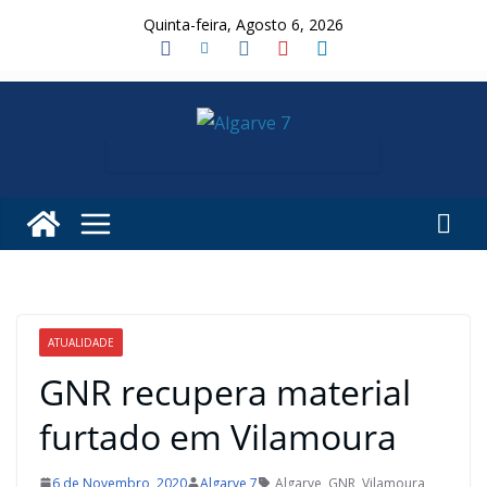
Skip
Quinta-feira, Agosto 6, 2026
to
content
ATUALIDADE
GNR recupera material
furtado em Vilamoura
6 de Novembro, 2020
Algarve 7
Algarve
,
GNR
,
Vilamoura