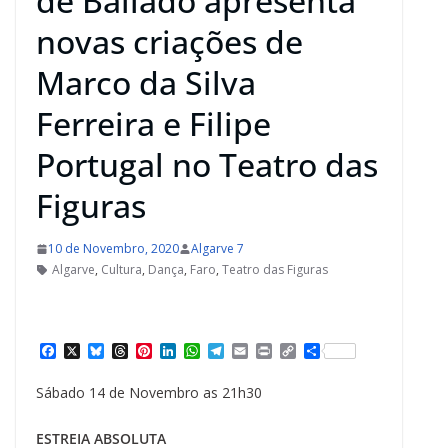
de Bailado apresenta
novas criações de
Marco da Silva
Ferreira e Filipe
Portugal no Teatro das
Figuras
10 de Novembro, 2020
Algarve 7
Algarve
,
Cultura
,
Dança
,
Faro
,
Teatro das Figuras
F
X
B
T
P
L
W
T
E
P
C
S
a
l
h
i
i
h
e
m
r
o
h
c
u
r
n
n
a
l
a
i
p
a
Sábado 14 de Novembro as 21h30
e
e
e
t
k
t
e
i
n
y
r
b
s
a
e
e
s
g
l
t
L
e
o
k
d
r
d
A
r
i
ESTREIA ABSOLUTA
o
y
s
e
I
p
a
n