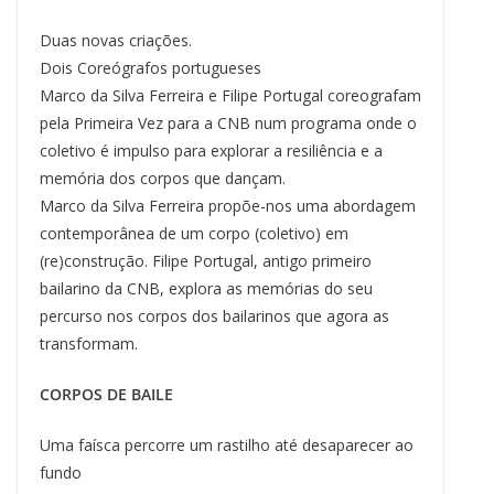
k
s
n
p
m
k
t
Duas novas criações.
Dois Coreógrafos portugueses
Marco da Silva Ferreira e Filipe Portugal coreografam
pela Primeira Vez para a CNB num programa onde o
coletivo é impulso para explorar a resiliência e a
memória dos corpos que dançam.
Marco da Silva Ferreira propõe-nos uma abordagem
contemporânea de um corpo (coletivo) em
(re)construção. Filipe Portugal, antigo primeiro
bailarino da CNB, explora as memórias do seu
percurso nos corpos dos bailarinos que agora as
transformam.
CORPOS DE BAILE
Uma faísca percorre um rastilho até desaparecer ao
fundo