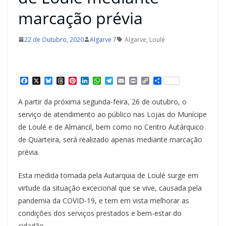
marcação prévia
22 de Outubro, 2020
Algarve 7
Algarve
,
Loulé
F
X
B
T
P
L
W
T
E
P
C
S
a
l
h
i
i
h
e
m
r
o
h
c
u
r
n
n
a
l
a
i
p
a
A partir da próxima segunda-feira, 26 de outubro, o
e
e
e
t
k
t
e
i
n
y
r
b
s
a
e
e
s
g
l
t
L
e
serviço de atendimento ao público nas Lojas do Munícipe
o
k
d
r
d
A
r
i
de Loulé e de Almancil, bem como no Centro Autárquico
o
y
s
e
I
p
a
n
k
s
n
p
m
k
de Quarteira, será realizado apenas mediante marcação
t
prévia.
Esta medida tomada pela Autarquia de Loulé surge em
virtude da situação excecional que se vive, causada pela
pandemia da COVID-19, e tem em vista melhorar as
condições dos serviços prestados e bem-estar do
cidadão.