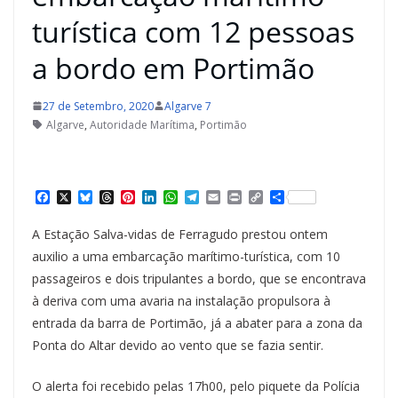
turística com 12 pessoas
a bordo em Portimão
27 de Setembro, 2020
Algarve 7
Algarve
,
Autoridade Marítima
,
Portimão
F
X
B
T
P
L
W
T
E
P
C
S
a
l
h
i
i
h
e
m
r
o
h
c
u
r
n
n
a
l
a
i
p
a
A Estação Salva-vidas de Ferragudo prestou ontem
e
e
e
t
k
t
e
i
n
y
r
b
s
a
e
e
s
g
l
t
L
e
auxilio a uma embarcação marítimo-turística, com 10
o
k
d
r
d
A
r
i
passageiros e dois tripulantes a bordo, que se encontrava
o
y
s
e
I
p
a
n
k
s
n
p
m
k
à deriva com uma avaria na instalação propulsora à
t
entrada da barra de Portimão, já a abater para a zona da
Ponta do Altar devido ao vento que se fazia sentir.
O alerta foi recebido pelas 17h00, pelo piquete da Polícia