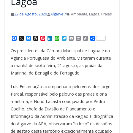
Lagoa
22 de Agosto, 2020
Algarve 7
Ambiente
,
Lagoa
,
Praias
F
X
B
T
P
L
W
T
E
P
C
S
a
l
h
i
i
h
e
m
r
o
h
c
u
r
n
n
a
l
a
i
p
a
Os presidentes da Câmara Municipal de Lagoa e da
e
e
e
t
k
t
e
i
n
y
r
b
s
a
e
e
s
g
l
t
L
e
Agência Portuguesa do Ambiente, visitaram durante
o
k
d
r
d
A
r
i
a manhã de sexta feira, 21 agosto, as praias da
o
y
s
e
I
p
a
n
k
s
n
p
m
k
Marinha, de Benagil e de Ferragudo.
t
Luís Encarnação acompanhado pelo vereador Jorge
Pardal, responsável pelo pelouro das praias e orla
marítima, e Nuno Lacasta coadjuvado por Pedro
Coelho, chefe da Divisão de Planeamento e
Informação da Administração da Região Hidrográfica
do Algarve da APA, observaram “in loco” os desafios
de gestão deste território excecionalmente ocupado