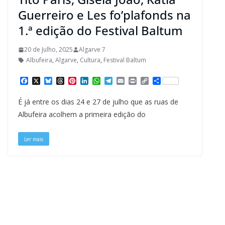
Guerreiro e Les fo’plafonds na
1.ª edição do Festival Baltum
20 de Julho, 2025
Algarve 7
Albufeira
,
Algarve
,
Cultura
,
Festival Baltum
F
X
B
T
P
L
W
T
E
P
C
S
a
l
h
i
i
h
e
m
r
o
h
c
u
r
n
n
a
l
a
i
p
a
É já entre os dias 24 e 27 de julho que as ruas de
e
e
e
t
k
t
e
i
n
y
r
b
s
a
e
e
s
g
l
t
L
e
Albufeira acolhem a primeira edição do
o
k
d
r
d
A
r
i
o
y
s
e
I
p
a
n
k
s
n
p
m
k
Ler mais
t