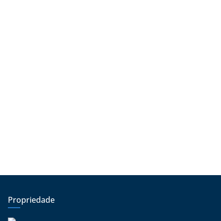
v
o
Propriedade