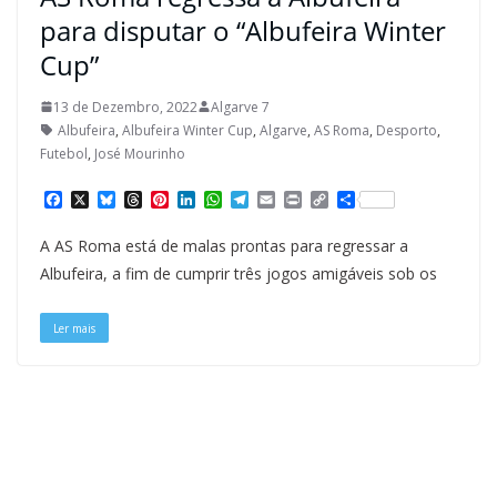
para disputar o “Albufeira Winter
Cup”
13 de Dezembro, 2022
Algarve 7
Albufeira
,
Albufeira Winter Cup
,
Algarve
,
AS Roma
,
Desporto
,
Futebol
,
José Mourinho
F
X
B
T
P
L
W
T
E
P
C
S
a
l
h
i
i
h
e
m
r
o
h
c
u
r
n
n
a
l
a
i
p
a
A AS Roma está de malas prontas para regressar a
e
e
e
t
k
t
e
i
n
y
r
b
s
a
e
e
s
g
l
t
L
e
Albufeira, a fim de cumprir três jogos amigáveis sob os
o
k
d
r
d
A
r
i
o
y
s
e
I
p
a
n
k
s
n
p
m
k
Ler mais
t