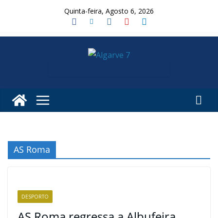
Skip
Quinta-feira, Agosto 6, 2026
to
content
AS Roma
DESPORTO
AS Roma regressa a Albufeira