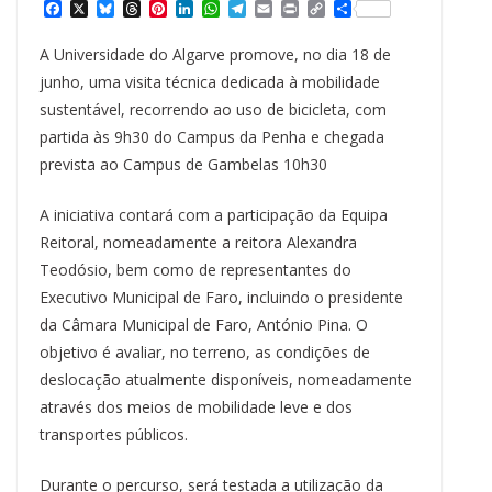
F
X
B
T
P
L
W
T
E
P
C
S
a
l
h
i
i
h
e
m
r
o
h
c
u
r
n
n
a
l
a
i
p
a
A Universidade do Algarve promove, no dia 18 de
e
e
e
t
k
t
e
i
n
y
r
b
s
a
e
e
s
g
l
t
L
e
junho, uma visita técnica dedicada à mobilidade
o
k
d
r
d
A
r
i
sustentável, recorrendo ao uso de bicicleta, com
o
y
s
e
I
p
a
n
k
s
n
p
m
k
partida às 9h30 do Campus da Penha e chegada
t
prevista ao Campus de Gambelas 10h30
A iniciativa contará com a participação da Equipa
Reitoral, nomeadamente a reitora Alexandra
Teodósio, bem como de representantes do
Executivo Municipal de Faro, incluindo o presidente
da Câmara Municipal de Faro, António Pina. O
objetivo é avaliar, no terreno, as condições de
deslocação atualmente disponíveis, nomeadamente
através dos meios de mobilidade leve e dos
transportes públicos.
Durante o percurso, será testada a utilização da