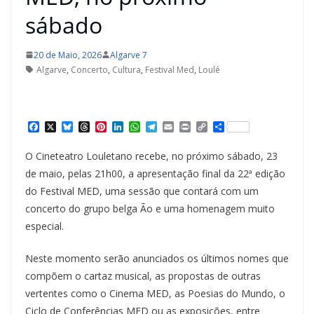
sábado
20 de Maio, 2026
Algarve 7
Algarve
,
Concerto
,
Cultura
,
Festival Med
,
Loulé
F
X
B
T
P
L
W
T
E
P
C
S
a
l
h
i
i
h
e
m
r
o
h
c
u
r
n
n
a
l
a
i
p
a
O Cineteatro Louletano recebe, no próximo sábado, 23
e
e
e
t
k
t
e
i
n
y
r
b
s
a
e
e
s
g
l
t
L
e
de maio, pelas 21h00, a apresentação final da 22ª edição
o
k
d
r
d
A
r
i
do Festival MED, uma sessão que contará com um
o
y
s
e
I
p
a
n
k
s
n
p
m
k
concerto do grupo belga Ão e uma homenagem muito
t
especial.
Neste momento serão anunciados os últimos nomes que
compõem o cartaz musical, as propostas de outras
vertentes como o Cinema MED, as Poesias do Mundo, o
Ciclo de Conferências MED ou as exposições, entre