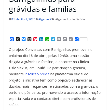
grávidas e famílias
15 de Abril, 2026
Algarve 7
Algarve
,
Loulé
,
Saúde
F
X
B
T
P
L
W
T
E
P
C
S
a
l
h
i
i
h
e
m
r
o
h
c
u
r
n
n
a
l
a
i
p
a
O projeto Conversas com Barriguinhas promove, no
e
e
e
t
k
t
e
i
n
y
r
b
s
a
e
e
s
g
l
t
L
e
próximo dia
18 de abril
, pelas
10h30
, uma sessão
o
k
d
r
d
A
r
i
dirigida a grávidas e famílias, a decorrer na
Clínica
o
y
s
e
I
p
a
n
k
s
n
p
m
k
Fisioplexus
, em
Loulé
. De participação gratuita,
t
mediante
insc
r
ição prévia
na plataforma oficial do
projeto, a iniciativa tem como objetivo esclarecer as
dúvidas mais frequentes relacionadas com a gravidez, o
parto e o pós-parto, promovendo o acesso a informação
especializada e o contacto direto com profissionais de
saúde.