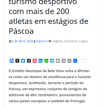
turismo desportivo
com mais de 200
atletas em estágios de
Páscoa
5 de Abril, 2026
Algarve 7
Algarve
,
Desporto
,
Lagoa
F
X
B
T
P
L
W
T
E
P
C
S
a
l
h
i
i
h
e
m
r
o
h
c
u
r
n
n
a
l
a
i
p
a
O Estádio Municipal da Bela Vista volta a afirmar-
e
e
e
t
k
t
e
i
n
y
r
b
s
a
e
e
s
g
l
t
L
e
se como um destino de excelência para o turismo
o
k
d
r
d
A
r
i
desportivo, acolhendo, durante o período da
o
y
s
e
I
p
a
n
k
s
n
p
m
k
Páscoa, um expressivo conjunto de estágios de
t
atletismo de alto rendimento, provenientes de
vários países europeus e também de Portugal.