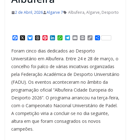
2 de Abril, 2026
Algarve 7
Albufeira
,
Algarve
,
Desporto
F
X
B
T
P
L
W
T
E
P
C
S
a
l
h
i
i
h
e
m
r
o
h
c
u
r
n
n
a
l
a
i
p
a
Foram cinco dias dedicados ao Desporto
e
e
e
t
k
t
e
i
n
y
r
b
s
a
e
e
s
g
l
t
L
e
Universitário em Albufeira. Entre 24 e 28 de março, o
o
k
d
r
d
A
r
i
concelho foi palco de várias iniciativas organizadas
o
y
s
e
I
p
a
n
k
s
n
p
m
k
pela Federação Académica de Desporto Universitário
t
(FADU). Os eventos aconteceram no âmbito da
programação oficial “Albufeira Cidade Europeia do
Desporto 2026”. O programa arrancou na terça-feira,
com o Campeonato Nacional Universitário de Padel.
A competição viria a concluir-se no dia seguinte,
altura em que foram consagrados os novos
campeões.