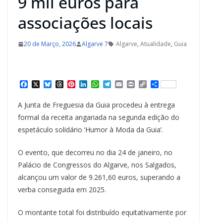
9 mil euros para
associações locais
20 de Março, 2026
Algarve 7
Algarve
,
Atualidade
,
Guia
F
X
B
T
P
L
W
T
E
P
C
S
a
l
h
i
i
h
e
m
r
o
h
c
u
r
n
n
a
l
a
i
p
a
A Junta de Freguesia da Guia procedeu à entrega
e
e
e
t
k
t
e
i
n
y
r
b
s
a
e
e
s
g
l
t
L
e
formal da receita angariada na segunda edição do
o
k
d
r
d
A
r
i
espetáculo solidário ‘Humor à Moda da Guia’.
o
y
s
e
I
p
a
n
k
s
n
p
m
k
t
O evento, que decorreu no dia 24 de janeiro, no
Palácio de Congressos do Algarve, nos Salgados,
alcançou um valor de 9.261,60 euros, superando a
verba conseguida em 2025.
O montante total foi distribuído equitativamente por