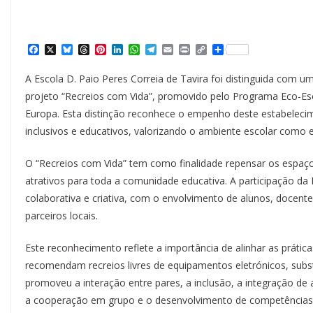
F
X
B
T
P
L
W
T
E
P
C
S
a
l
h
i
i
h
e
m
r
o
h
c
u
r
n
n
a
l
a
i
p
a
A Escola D. Paio Peres Correia de Tavira foi distinguida com u
e
e
e
t
k
t
e
i
n
y
r
b
s
a
e
e
s
g
l
t
L
e
projeto “Recreios com Vida”, promovido pelo Programa Eco-Esc
o
k
d
r
d
A
r
i
Europa. Esta distinção reconhece o empenho deste estabeleci
o
y
s
e
I
p
a
n
k
s
n
p
m
k
inclusivos e educativos, valorizando o ambiente escolar como
t
O “Recreios com Vida” tem como finalidade repensar os espaço
atrativos para toda a comunidade educativa. A participação da
colaborativa e criativa, com o envolvimento de alunos, docent
parceiros locais.
Este reconhecimento reflete a importância de alinhar as prátic
recomendam recreios livres de equipamentos eletrónicos, substi
promoveu a interação entre pares, a inclusão, a integração de a
a cooperação em grupo e o desenvolvimento de competências 