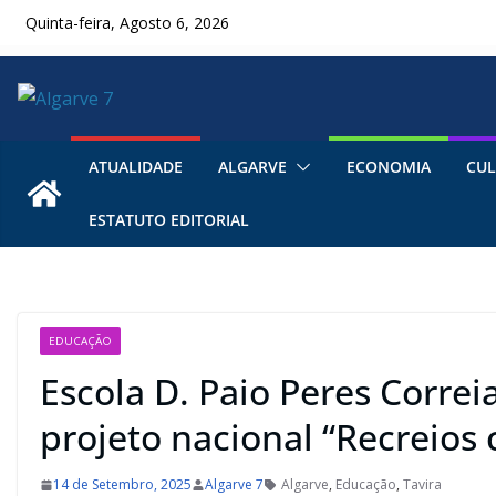
Skip
Quinta-feira, Agosto 6, 2026
to
content
ATUALIDADE
ALGARVE
ECONOMIA
CUL
ESTATUTO EDITORIAL
EDUCAÇÃO
Escola D. Paio Peres Correi
projeto nacional “Recreios
14 de Setembro, 2025
Algarve 7
Algarve
,
Educação
,
Tavira