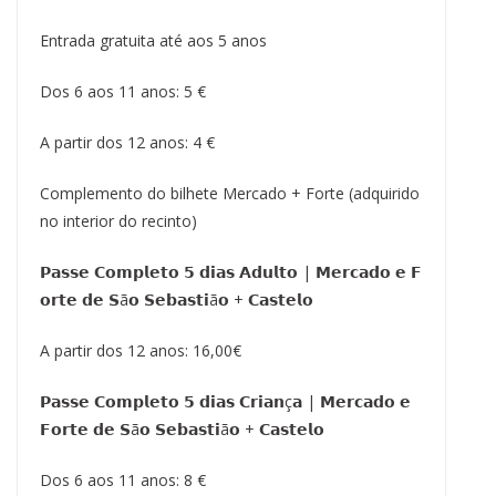
Entrada gratuita até aos 5 anos
Dos 6 aos 11 anos: 5 €
A partir dos 12 anos: 4 €
Complemento do bilhete Mercado + Forte (adquirido
no interior do recinto)
𝗣𝗮𝘀𝘀𝗲 𝗖𝗼𝗺𝗽𝗹𝗲𝘁𝗼 𝟱 𝗱𝗶𝗮𝘀 𝗔𝗱𝘂𝗹𝘁𝗼 | 𝗠𝗲𝗿𝗰𝗮𝗱𝗼 𝗲 𝗙
𝗼𝗿𝘁𝗲 𝗱𝗲 𝗦ã𝗼 𝗦𝗲𝗯𝗮𝘀𝘁𝗶ã𝗼 + 𝗖𝗮𝘀𝘁𝗲𝗹𝗼
A partir dos 12 anos: 16,00€
𝗣𝗮𝘀𝘀𝗲 𝗖𝗼𝗺𝗽𝗹𝗲𝘁𝗼 𝟱 𝗱𝗶𝗮𝘀 𝗖𝗿𝗶𝗮𝗻ç𝗮 | 𝗠𝗲𝗿𝗰𝗮𝗱𝗼 𝗲
𝗙𝗼𝗿𝘁𝗲 𝗱𝗲 𝗦ã𝗼 𝗦𝗲𝗯𝗮𝘀𝘁𝗶ã𝗼 + 𝗖𝗮𝘀𝘁𝗲𝗹𝗼
Dos 6 aos 11 anos: 8 €