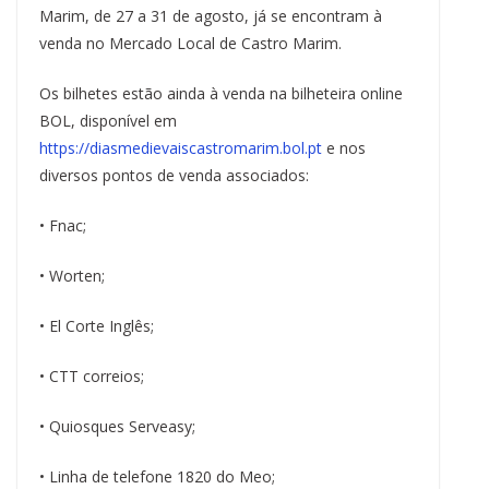
b
s
a
e
e
s
g
l
t
L
e
Marim, de 27 a 31 de agosto, já se encontram à
o
k
d
r
d
A
r
i
venda no Mercado Local de Castro Marim.
o
y
s
e
I
p
a
n
k
s
n
p
m
k
t
Os bilhetes estão ainda à venda na bilheteira online
BOL, disponível em
https://diasmedievaiscastromarim.bol.pt
e nos
diversos pontos de venda associados:
• Fnac;
• Worten;
• El Corte Inglês;
• CTT correios;
• Quiosques Serveasy;
• Linha de telefone 1820 do Meo;