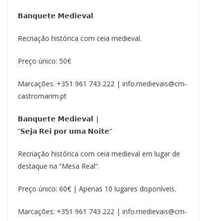
𝗕𝗮𝗻𝗾𝘂𝗲𝘁𝗲 𝗠𝗲𝗱𝗶𝗲𝘃𝗮𝗹
Recriação histórica com ceia medieval.
Preço único: 50€
Marcações: +351 961 743 222 | info.medievais@cm-
castromarim.pt
𝗕𝗮𝗻𝗾𝘂𝗲𝘁𝗲 𝗠𝗲𝗱𝗶𝗲𝘃𝗮𝗹 |
“𝗦𝗲𝗷𝗮 𝗥𝗲𝗶 𝗽𝗼𝗿 𝘂𝗺𝗮 𝗡𝗼𝗶𝘁𝗲”
Recriação histórica com ceia medieval em lugar de
destaque na “Mesa Real”.
Preço único: 60€ | Apenas 10 lugares disponíveis.
Marcações: +351 961 743 222 | info.medievais@cm-