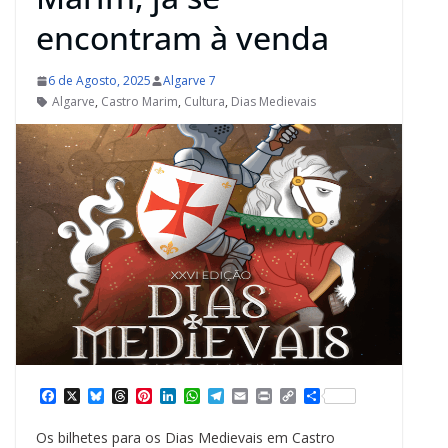
encontram à venda
6 de Agosto, 2025
Algarve 7
Algarve
,
Castro Marim
,
Cultura
,
Dias Medievais
F
X
B
T
P
L
W
T
E
P
C
S
a
l
h
i
i
h
e
m
r
o
h
c
u
r
n
n
a
l
a
i
p
a
Os bilhetes para os Dias Medievais em Castro
e
e
e
t
k
t
e
i
n
y
r