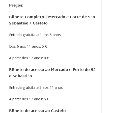
𝗣𝗿𝗲ç𝗼𝘀:
𝗕𝗶𝗹𝗵𝗲𝘁𝗲 𝗖𝗼𝗺𝗽𝗹𝗲𝘁𝗼 | 𝗠𝗲𝗿𝗰𝗮𝗱𝗼 𝗲 𝗙𝗼𝗿𝘁𝗲 𝗱𝗲 𝗦ã𝗼
𝗦𝗲𝗯𝗮𝘀𝘁𝗶ã𝗼 + 𝗖𝗮𝘀𝘁𝗲𝗹𝗼
Entrada gratuita até aos 5 anos
Dos 6 aos 11 anos: 5 €
A partir dos 12 anos: 8 €
𝗕𝗶𝗹𝗵𝗲𝘁𝗲 𝗱𝗲 𝗮𝗰𝗲𝘀𝘀𝗼 𝗮𝗼 𝗠𝗲𝗿𝗰𝗮𝗱𝗼 𝗲 𝗙𝗼𝗿𝘁𝗲 𝗱𝗲 𝗦ã
𝗼 𝗦𝗲𝗯𝗮𝘀𝘁𝗶ã𝗼
Entrada gratuita até aos 11 anos
A partir dos 12 anos: 5 €
𝗕𝗶𝗹𝗵𝗲𝘁𝗲 𝗱𝗲 𝗮𝗰𝗲𝘀𝘀𝗼 𝗮𝗼 𝗖𝗮𝘀𝘁𝗲𝗹𝗼