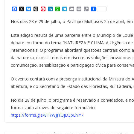
F
X
B
T
P
L
W
T
E
P
C
S
a
l
h
i
i
h
e
m
r
o
h
c
u
r
n
n
a
l
a
i
p
a
Nos dias 28 e 29 de julho, o Pavilhão Multiusos 25 de abril, em
e
e
e
t
k
t
e
i
n
y
r
b
s
a
e
e
s
g
l
t
L
e
o
k
d
r
d
A
r
i
Esta edição resulta de uma parceria entre o Município de Loul
o
y
s
e
I
p
a
n
k
s
n
p
m
k
debate em torno do tema “NATUREZA E CLIMA: A Urgência de Ag
t
internacionais. O programa abordará questões centrais como a
da natureza, ecossistemas em risco e as soluções inovadoras 
comunicação, sensibilização e participação cívica para conserva
O evento contará com a presença institucional da Ministra do 
abertura, e do Secretário de Estado das Florestas, Rui Ladeira
No dia 28 de julho, o programa é reservado a convidados, e no d
formalizada através do seguinte formulário:
https://forms.gle/8TYWJJTUjD3pLhiY7