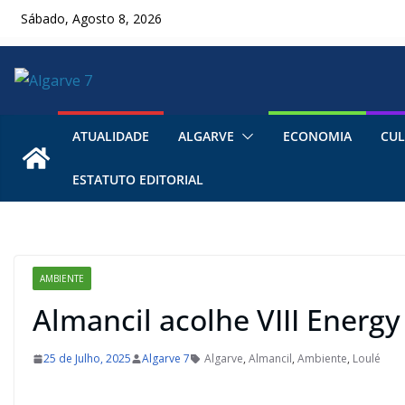
Skip
Sábado, Agosto 8, 2026
to
content
ATUALIDADE
ALGARVE
ECONOMIA
CUL
ESTATUTO EDITORIAL
AMBIENTE
Almancil acolhe VIII Ener
25 de Julho, 2025
Algarve 7
Algarve
,
Almancil
,
Ambiente
,
Loulé