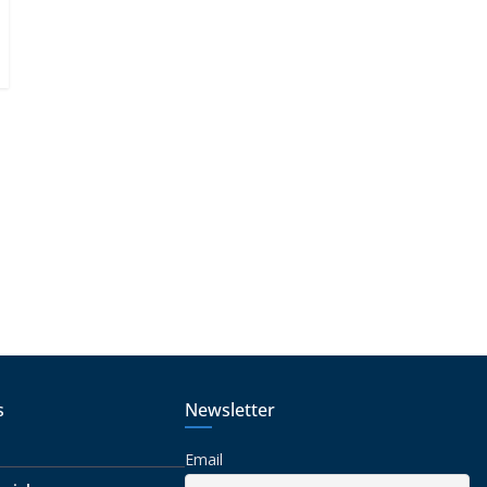
o
s
Newsletter
Email