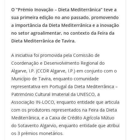
a
l
h
i
i
h
e
m
r
o
h
c
u
r
n
n
a
l
a
i
p
a
O “Prémio Inovação – Dieta Mediterrânica” teve a
e
e
e
t
k
t
e
i
n
y
r
b
s
a
e
e
s
g
l
t
L
e
sua primeira edição no ano passado, promovendo
o
k
d
r
d
A
r
i
a importância da Dieta Mediterrânica e a inovação
o
y
s
e
I
p
a
n
k
s
n
p
m
k
no setor agroalimentar, no contexto da Feira da
t
Dieta Mediterrânica de Tavira.
A iniciativa foi promovida pela Comissão de
Coordenação e Desenvolvimento Regional do
Algarve, I.P. (CCDR Algarve, I.P.) em conjunto com o
Município de Tavira, enquanto comunidade
representativa em Portugal da Dieta Mediterrânica –
Património Cultural Imaterial da UNESCO, a
Associação IN-LOCO, enquanto entidade que articula
com os produtores representados na Feira da Dieta
Mediterrânica, e a Caixa de Crédito Agrícola Mútuo
do Sotavento Algarvio, enquanto entidade que atribui
os 3 prémios monetários.