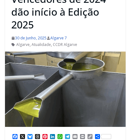
dão início à Edição
2025
30 de Junho, 2025
Algarve 7
Algarve
,
Atualidade
,
CCDR Algarve
F
X
B
T
P
L
W
T
E
P
C
S