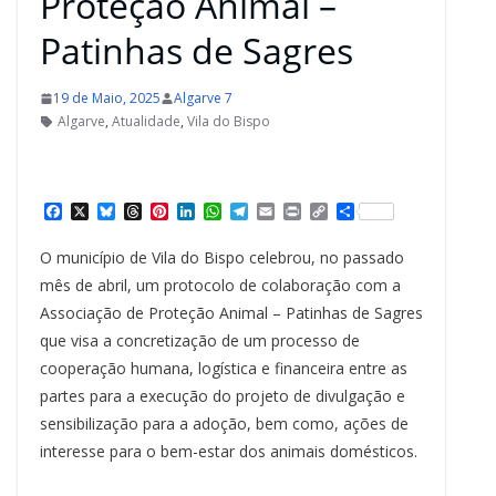
Proteção Animal –
Patinhas de Sagres
19 de Maio, 2025
Algarve 7
Algarve
,
Atualidade
,
Vila do Bispo
F
X
B
T
P
L
W
T
E
P
C
S
a
l
h
i
i
h
e
m
r
o
h
c
u
r
n
n
a
l
a
i
p
a
O município de Vila do Bispo celebrou, no passado
e
e
e
t
k
t
e
i
n
y
r
b
s
a
e
e
s
g
l
t
L
e
mês de abril, um protocolo de colaboração com a
o
k
d
r
d
A
r
i
Associação de Proteção Animal – Patinhas de Sagres
o
y
s
e
I
p
a
n
k
s
n
p
m
k
que visa a concretização de um processo de
t
cooperação humana, logística e financeira entre as
partes para a execução do projeto de divulgação e
sensibilização para a adoção, bem como, ações de
interesse para o bem-estar dos animais domésticos.