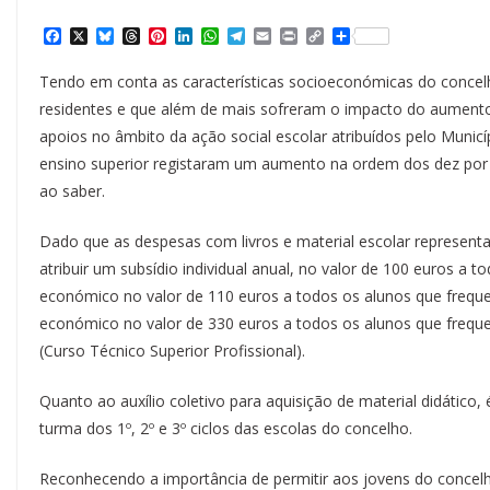
F
X
B
T
P
L
W
T
E
P
C
S
a
l
h
i
i
h
e
m
r
o
h
c
u
r
n
n
a
l
a
i
p
a
Tendo em conta as características socioeconómicas do concelh
e
e
e
t
k
t
e
i
n
y
r
b
s
a
e
e
s
g
l
t
L
e
residentes e que além de mais sofreram o impacto do aumento d
o
k
d
r
d
A
r
i
apoios no âmbito da ação social escolar atribuídos pelo Municí
o
y
s
e
I
p
a
n
k
s
n
p
m
k
ensino superior registaram um aumento na ordem dos dez por
t
ao saber.
Dado que as despesas com livros e material escolar representa
atribuir um subsídio individual anual, no valor de 100 euros a t
económico no valor de 110 euros a todos os alunos que frequen
económico no valor de 330 euros a todos os alunos que freq
(Curso Técnico Superior Profissional).
Quanto ao auxílio coletivo para aquisição de material didático,
turma dos 1º, 2º e 3º ciclos das escolas do concelho.
Reconhecendo a importância de permitir aos jovens do concelh