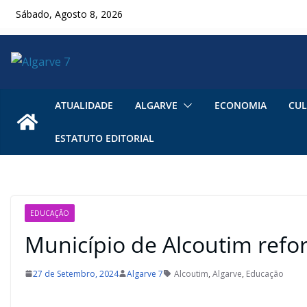
Skip
Sábado, Agosto 8, 2026
to
content
ATUALIDADE
ALGARVE
ECONOMIA
CUL
ESTATUTO EDITORIAL
EDUCAÇÃO
Município de Alcoutim refo
27 de Setembro, 2024
Algarve 7
Alcoutim
,
Algarve
,
Educação