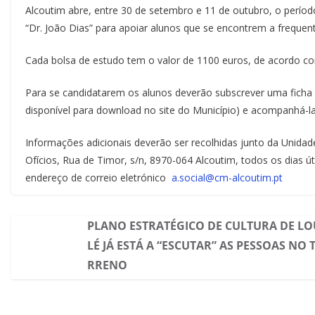
Alcoutim abre, entre 30 de setembro e 11 de outubro, o períod
“Dr. João Dias” para apoiar alunos que se encontrem a frequent
Cada bolsa de estudo tem o valor de 1100 euros, de acordo c
Para se candidatarem os alunos deverão subscrever uma ficha i
disponível para download no site do Município) e acompanhá-
Informações adicionais deverão ser recolhidas junto da Unidade
Ofícios, Rua de Timor, s/n, 8970-064 Alcoutim, todos os dias ú
endereço de correio eletrónico
a.social@cm-alcoutim.pt
PLANO ESTRATÉGICO DE CULTURA DE LO
LÉ JÁ ESTÁ A “ESCUTAR” AS PESSOAS NO 
RRENO