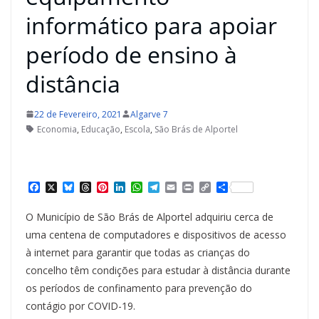
informático para apoiar
período de ensino à
distância
22 de Fevereiro, 2021
Algarve 7
Economia
,
Educação
,
Escola
,
São Brás de Alportel
F
X
B
T
P
L
W
T
E
P
C
S
a
l
h
i
i
h
e
m
r
o
h
c
u
r
n
n
a
l
a
i
p
a
O Município de São Brás de Alportel adquiriu cerca de
e
e
e
t
k
t
e
i
n
y
r
b
s
a
e
e
s
g
l
t
L
e
uma centena de computadores e dispositivos de acesso
o
k
d
r
d
A
r
i
à internet para garantir que todas as crianças do
o
y
s
e
I
p
a
n
k
s
n
p
m
k
concelho têm condições para estudar à distância durante
t
os períodos de confinamento para prevenção do
contágio por COVID-19.