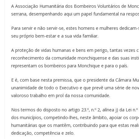
A Associação Humanitária dos Bombeiros Voluntários de Monch
serrana, desempenhando aqui um papel fundamental na respos
Para servir e não servir-se, estes homens e mulheres dedicam-s
seu próprio bem-estar e a sua vida familiar.
A proteção de vidas humanas e bens em perigo, tantas vezes co
reconhecimento da comunidade monchiquense e das suas institu
representam os bombeiros para Monchique e para o país.
E é, com base nesta premissa, que o presidente da Câmara Mu
unanimidade de todo o Executivo e que prevê uma série de no
valoroso trabalho em prol da nossa comunidade.
Nos termos do disposto no artigo 23.º, n.º 2, alínea j) da Lei n
dos municípios, competindo-lhes, neste âmbito, apoiar os cor
humanitárias que os mantêm, contribuindo para que estas rea
dedicação, competência e zelo.