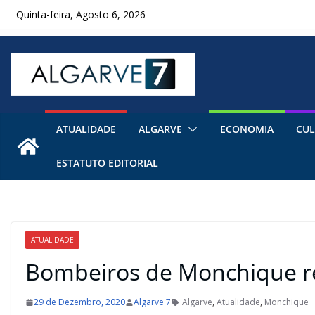
Skip
Quinta-feira, Agosto 6, 2026
to
content
ATUALIDADE
ALGARVE
ECONOMIA
CUL
ESTATUTO EDITORIAL
ATUALIDADE
Bombeiros de Monchique r
29 de Dezembro, 2020
Algarve 7
Algarve
,
Atualidade
,
Monchique