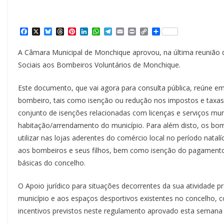
F
X
B
T
P
L
W
T
E
P
C
S
a
l
h
i
i
h
e
m
r
o
h
c
u
r
n
n
a
l
a
i
p
a
A Câmara Municipal de Monchique aprovou, na última reunião 
e
e
e
t
k
t
e
i
n
y
r
b
s
a
e
e
s
g
l
t
L
e
Sociais aos Bombeiros Voluntários de Monchique.
o
k
d
r
d
A
r
i
o
y
s
e
I
p
a
n
k
s
n
p
m
k
Este documento, que vai agora para consulta pública, reúne em
t
bombeiro, tais como isenção ou redução nos impostos e taxas
conjunto de isenções relacionadas com licenças e serviços mu
habitação/arrendamento do município. Para além disto, os bom
utilizar nas lojas aderentes do comércio local no período natalí
aos bombeiros e seus filhos, bem como isenção do pagamento d
básicas do concelho.
O Apoio jurídico para situações decorrentes da sua atividade p
município e aos espaços desportivos existentes no concelho, 
incentivos previstos neste regulamento aprovado esta semana