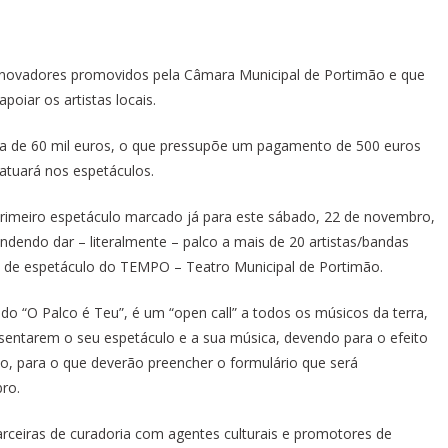
s inovadores promovidos pela Câmara Municipal de Portimão e que
oiar os artistas locais.
verba de 60 mil euros, o que pressupõe um pagamento de 500 euros
 atuará nos espetáculos.
 primeiro espetáculo marcado já para este sábado, 22 de novembro,
endo dar – literalmente – palco a mais de 20 artistas/bandas
as de espetáculo do TEMPO – Teatro Municipal de Portimão.
do “O Palco é Teu”, é um “open call” a todos os músicos da terra,
sentarem o seu espetáculo e a sua música, devendo para o efeito
ão, para o que deverão preencher o formulário que será
bro.
arceiras de curadoria com agentes culturais e promotores de