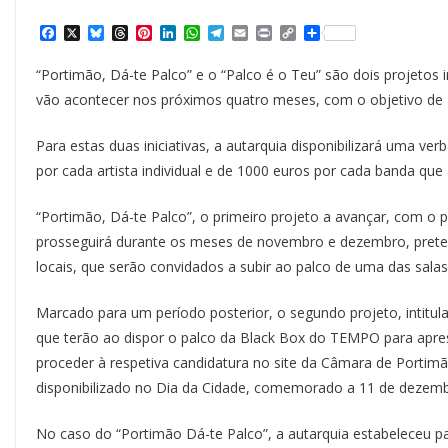
F
X
B
T
P
L
W
T
E
P
C
S
a
l
h
i
i
h
e
m
r
o
h
c
u
r
n
n
a
l
a
i
p
a
“Portimão, Dá-te Palco” e o “Palco é o Teu” são dois projeto
e
e
e
t
k
t
e
i
n
y
r
b
s
a
e
e
s
g
l
t
L
e
vão acontecer nos próximos quatro meses, com o objetivo de ap
o
k
d
r
d
A
r
i
o
y
s
e
I
p
a
n
k
s
n
p
m
k
Para estas duas iniciativas, a autarquia disponibilizará uma 
t
por cada artista individual e de 1000 euros por cada banda que
“Portimão, Dá-te Palco”, o primeiro projeto a avançar, com o
prosseguirá durante os meses de novembro e dezembro, pretend
locais, que serão convidados a subir ao palco de uma das sal
Marcado para um período posterior, o segundo projeto, intitula
que terão ao dispor o palco da Black Box do TEMPO para apre
proceder à respetiva candidatura no site da Câmara de Portim
disponibilizado no Dia da Cidade, comemorado a 11 de dezem
No caso do “Portimão Dá-te Palco”, a autarquia estabeleceu p