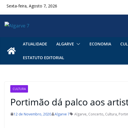
Skip
Sexta-feira, Agosto 7, 2026
to
content
ATUALIDADE
ALGARVE
ECONOMIA
CUL
ESTATUTO EDITORIAL
CULTURA
Portimão dá palco aos artist
12 de Novembro, 2020
Algarve 7
Algarve
,
Concerto
,
Cultura
,
Port