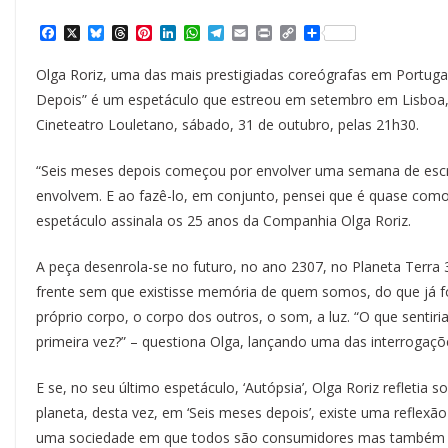
F
X
B
T
P
L
W
T
E
P
C
S
a
l
h
i
i
h
e
m
r
o
h
c
u
r
n
n
a
l
a
i
p
a
Olga Roriz, uma das mais prestigiadas coreógrafas em Portugal,
e
e
e
t
k
t
e
i
n
y
r
b
s
a
e
e
s
g
l
t
L
e
Depois” é um espetáculo que estreou em setembro em Lisboa, n
o
k
d
r
d
A
r
i
Cineteatro Louletano, sábado, 31 de outubro, pelas 21h30.
o
y
s
e
I
p
a
n
k
s
n
p
m
k
t
“Seis meses depois começou por envolver uma semana de escrit
envolvem. E ao fazê-lo, em conjunto, pensei que é quase como
espetáculo assinala os 25 anos da Companhia Olga Roriz.
A peça desenrola-se no futuro, no ano 2307, no Planeta Terra
frente sem que existisse memória de quem somos, do que já f
próprio corpo, o corpo dos outros, o som, a luz. “O que sentir
primeira vez?” – questiona Olga, lançando uma das interrogaç
E se, no seu último espetáculo, ‘Autópsia’, Olga Roriz refleti
planeta, desta vez, em ‘Seis meses depois’, existe uma refle
uma sociedade em que todos são consumidores mas também 