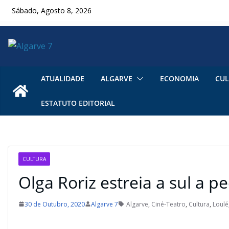
Skip
Sábado, Agosto 8, 2026
to
content
ATUALIDADE
ALGARVE
ECONOMIA
CUL
ESTATUTO EDITORIAL
CULTURA
Olga Roriz estreia a sul a p
30 de Outubro, 2020
Algarve 7
Algarve
,
Ciné-Teatro
,
Cultura
,
Loulé