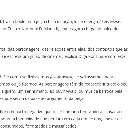
 traz a Loulé uma peça cheia de ação, luz e energia. “Seis Meses
o Teatro Nacional D. Maria II, e que agora chega ao palco do
a, das personagens, das relações entre elas, dos contextos que as
 se escreve um guião de cinema”, explica Olga Roriz, que com este
 3. E é como se fizéssemos
fast-forward
, se saltássemos para a
omos ou já fizemos. As personagens têm de redescobrir tudo: o seu
ia alguém, um ser humano, ao ouvir Vivaldi ou música barroca pela
ões que serviu de base ao argumento da peça.
a sobre o impacto negativo que o ser humano tem vindo a causar ao
xão sobre a humanidade que perdura em cada um de nós, apesar de
consumidos, formatados e massificados.