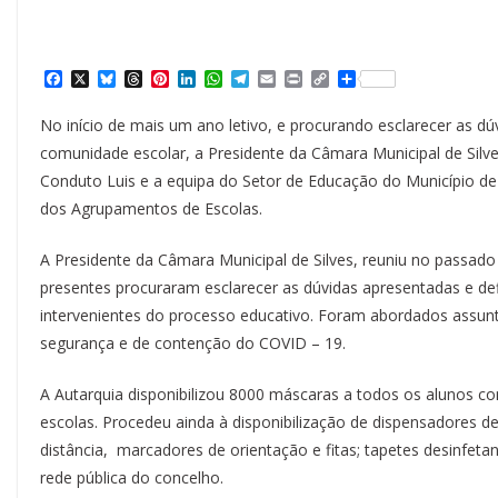
F
X
B
T
P
L
W
T
E
P
C
S
a
l
h
i
i
h
e
m
r
o
h
c
u
r
n
n
a
l
a
i
p
a
No início de mais um ano letivo, e procurando esclarecer as dú
e
e
e
t
k
t
e
i
n
y
r
b
s
a
e
e
s
g
l
t
L
e
comunidade escolar, a Presidente da Câmara Municipal de Silv
o
k
d
r
d
A
r
i
Conduto Luis e a equipa do Setor de Educação do Município d
o
y
s
e
I
p
a
n
k
s
n
p
m
k
dos Agrupamentos de Escolas.
t
A Presidente da Câmara Municipal de Silves, reuniu no passa
presentes procuraram esclarecer as dúvidas apresentadas e de
intervenientes do processo educativo. Foram abordados assun
segurança e de contenção do COVID – 19.
A Autarquia disponibilizou 8000 máscaras a todos os alunos co
escolas. Procedeu ainda à disponibilização de dispensadores de 
distância, marcadores de orientação e fitas; tapetes desinfet
rede pública do concelho.