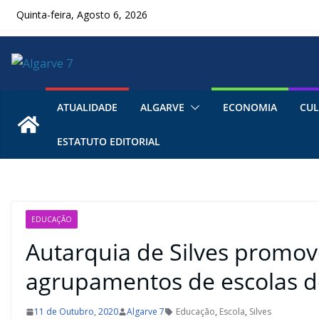
Skip
Quinta-feira, Agosto 6, 2026
to
content
ATUALIDADE
ALGARVE
ECONOMIA
CUL
ESTATUTO EDITORIAL
EDUCAÇÃO
Autarquia de Silves promo
agrupamentos de escolas d
11 de Outubro, 2020
Algarve 7
Educação
,
Escola
,
Silves